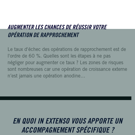
AUGMENTER LES CHANCES DE RÉUSSIR VOTRE
OPÉRATION DE RAPPROCHEMENT
Le taux d'échec des opérations de rapprochement est de
l'ordre de 60 %. Quelles sont les étapes à ne pas
négliger pour augmenter ce taux ? Les zones de risques
sont nombreuses car une opération de croissance externe
n’est jamais une opération anodine…
EN QUOI IN EXTENSO VOUS APPORTE UN
ACCOMPAGNEMENT SPÉCIFIQUE ?