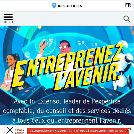
FR
NOS AGENCES
MENU
Avec In Extenso, leader de l'expertise
comptable, du conseil et des services dédiés
à tous ceux qui entreprennent l'avenir.