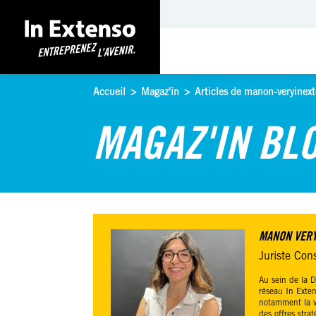
Accueil
>
Magaz'in
>
Articles de manon-veryinext
MAGAZ'IN BL
MANON VER
Juriste Cons
Au sein de la 
réseau In Exten
notamment la ve
des offres stra