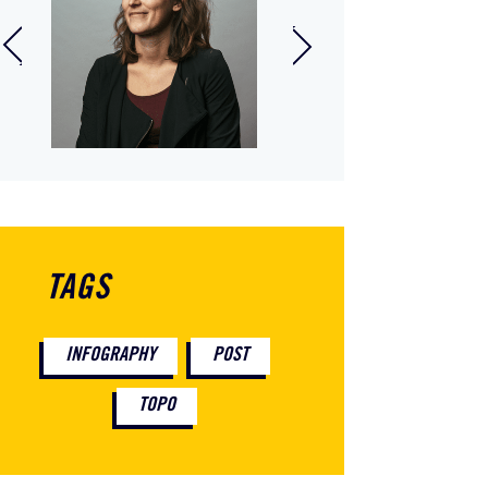
line Pompey
Thomas David
sor, In Extenso
Juriste
ation and Takeover
TAGS
INFOGRAPHY
POST
TOPO