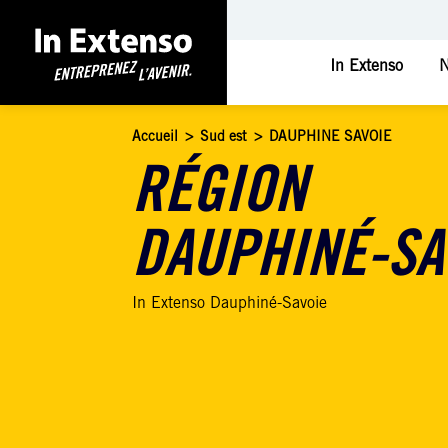
In Extenso
N
Accueil
>
Sud est
>
DAUPHINE SAVOIE
RÉGION
DAUPHINÉ-SA
In Extenso Dauphiné-Savoie