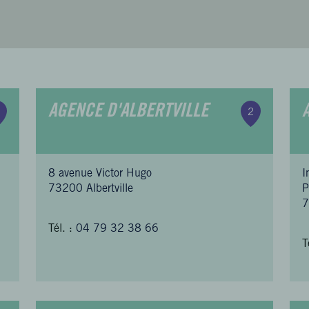
AGENCE D'ALBERTVILLE
2
8 avenue Victor Hugo
I
73200 Albertville
P
7
Tél. :
04 79 32 38 66
T