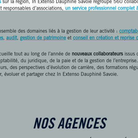
s
sur la région, In Extenso Dauphiné Savoie regroupe
560 collab
et responsables d’associations,
un service professionnel complet à
nsemble des domaines liés à la gestion de leur activité :
comptabi
es
,
audit
,
gestion de patrimoine
et
conseil en création et reprise 
ueille tout au long de l’année de
nouveaux collaborateurs
issus 
tabilité, du juridique, de la paie et de la gestion de l’entrepris
eurs, des perspectives d’évolution de carrière, des formations rég
uir, évoluer et partager chez In Extenso Dauphiné Savoie.
NOS AGENCES