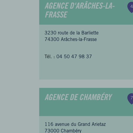
AGENCE D'ARÂCHES-LA-
4
FRASSE
3230 route de la Barliette
74300 Arâches-la-Frasse
Tél. :
04 50 47 98 37
AGENCE DE CHAMBÉRY
7
116 avenue du Grand Arietaz
73000 Chambéry