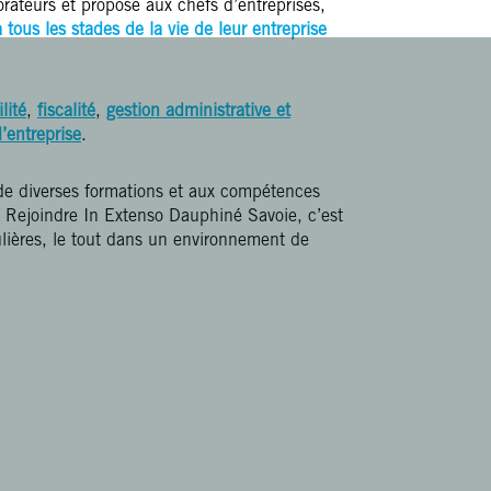
orateurs
et propose aux chefs d’entreprises,
 tous les stades de la vie de leur entreprise
lité
,
fiscalité
,
gestion administrative et
d’entreprise
.
de diverses formations et aux compétences
e. Rejoindre In Extenso Dauphiné Savoie, c’est
ulières, le tout dans un environnement de