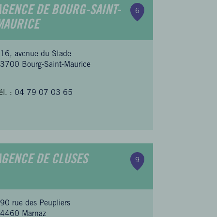
AGENCE DE BOURG-SAINT-
6
MAURICE
16, avenue du Stade
3700 Bourg-Saint-Maurice
él. :
04 79 07 03 65
AGENCE DE CLUSES
9
90 rue des Peupliers
4460 Marnaz