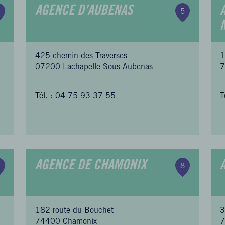
AGENCE D'AUBENAS
5
425 chemin des Traverses
1
07200 Lachapelle-Sous-Aubenas
7
Tél. :
04 75 93 37 55
T
AGENCE DE CHAMONIX
8
182 route du Bouchet
3
74400 Chamonix
7