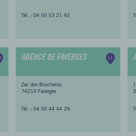
Tél. :
04 50 53 21 92
T
AGENCE DE FAVERGES
0
11
Zac des Boucheroz
1
74210 Faverges
3
Tél. :
04 50 44 44 29
T