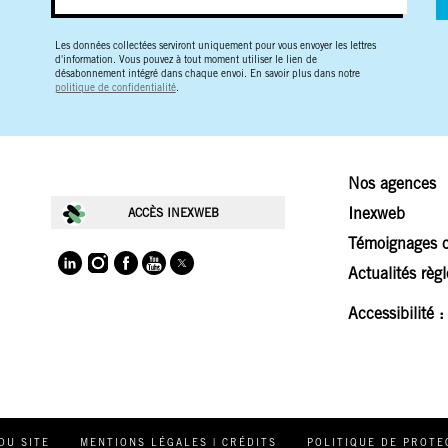
Les données collectées serviront uniquement pour vous envoyer les lettres
d'information. Vous pouvez à tout moment utiliser le lien de
désabonnement intégré dans chaque envoi. En savoir plus dans notre
politique de confidentialité
.
Nos agences
Inexweb
ACCÈS INEXWEB
Témoignages c
Actualités règ
Accessibilité 
s Options
ètres de confidentialité, en garantissant la conformité avec le
DU SITE
MENTIONS LÉGALES | CRÉDITS
POLITIQUE DE PROTE