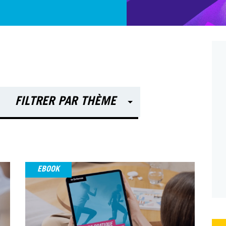
FILTRER PAR THÈME
Lau
Yannick Manfe
Exp
Associé
com
com
EBOOK