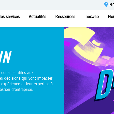
N
os services
Actualités
Ressources
Inexweb
Nou
IN
 conseils utiles aux
es décisions qui vont impacter
 expérience et leur expertise à
estion d’entreprise.