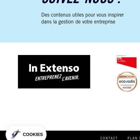
Des contenus utiles pour vous inspirer
dans la gestion de votre entreprise
Plateforme de Gestion du Consentement : Personnalisez vo
Axeptio consent
Notre plateforme vous permet d'adapter et de gérer vos param
COOKIES
CONTACT
PLAN 