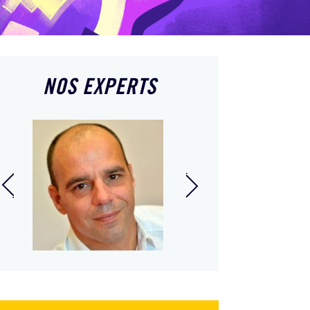
NOS EXPERTS
Stéphanie Cinato Di
rent Simo
Fusco
ert-comptable et
Responsable
missaire aux
nationale Franchise et
ptes, Associé
réseaux