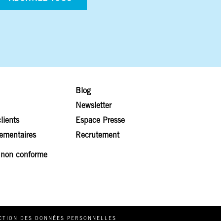
Blog
Newsletter
lients
Espace Presse
lementaires
Recrutement
: non conforme
s réglementations. Personnalisez vos préférences pour contrôler
CTION DES DONNÉES PERSONNELLES