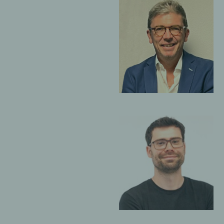
GIORDANO COLETTI
LAURENT 
Associé Groupe
Membre d
direction
ADRIEN HAURI
LAURANE
Membre de la
Membre d
direction du bureau
direction
de Montreux
de Lausa