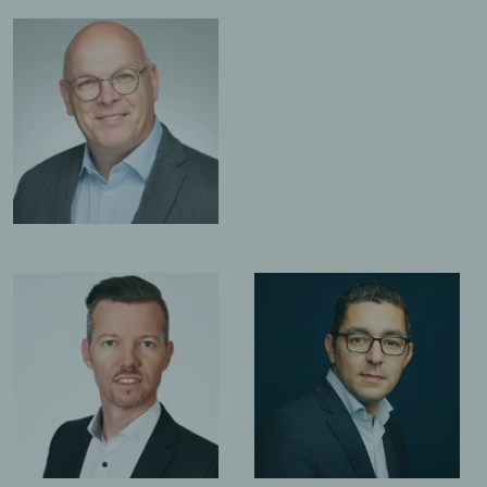
LAIN
MÉLISSA DI
VINCENT 
PIETRANTONIO
Membre d
e la
Membre de la
direction
 du bureau
direction du bureau
de Yverdo
rg
d'Yverdon-les-Bains
FROMAGET
LUDOVIC ADRIEN
LUCA COL
e la
Membre de la
Membre d
n de PME
direction du bureau
direction
ons
de Genève
de Lonay