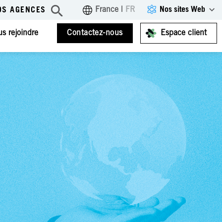
Nos sites Web
France
|
FR
OS AGENCES
s rejoindre
Contactez-nous
Espace client