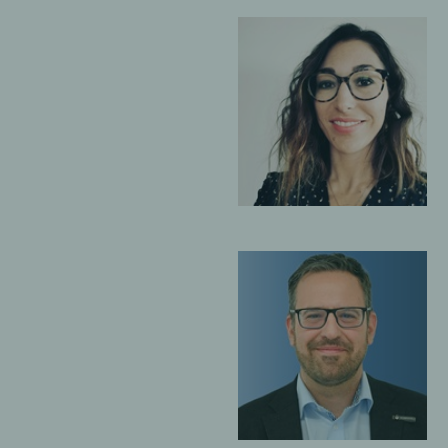
PIERRE-A
ORIANA ANTONELLI
CLÉMENT
Membre de la
Membre d
direction du bureau
direction
de Montreux
de Fribou
XAVIER 
ALBERTO IMONDI
Membre d
Membre de la
directio
direction de GF Audit
Successi