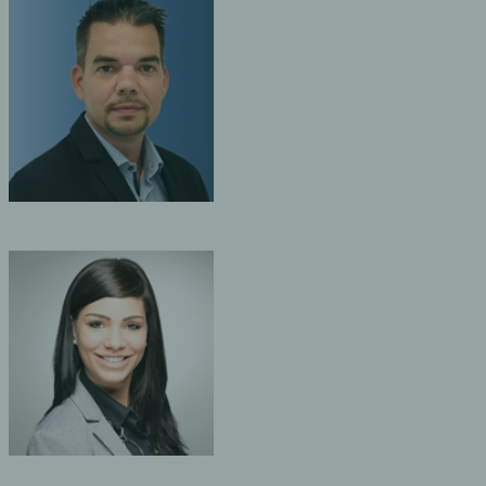
AILLET-BOIS
e la
 Groupe et du
e Monthey
ARREL
e la
 du bureau
rg