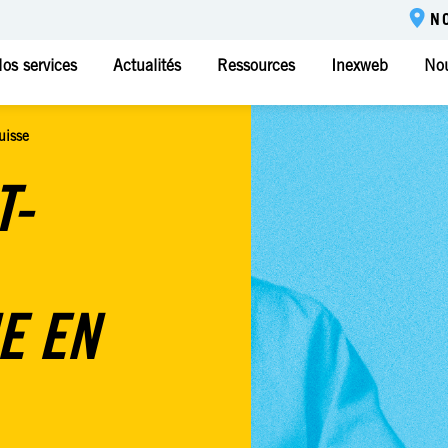
N
os services
Actualités
Ressources
Inexweb
Nou
uisse
T-
E EN