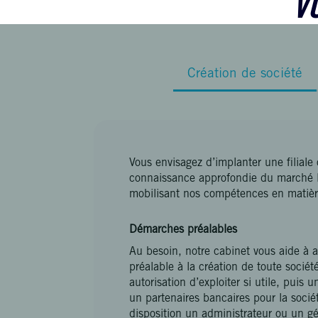
V
Création de société
Vous envisagez d’implanter une filiale
connaissance approfondie du marché 
mobilisant nos compétences en matière 
Démarches préalables
Au besoin, notre cabinet vous aide à 
préalable à la création de toute sociét
autorisation d’exploiter si utile, puis
un partenaires bancaires pour la socié
disposition un administrateur ou un gé