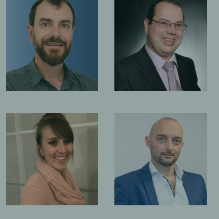
FABRICE C
BASSIN
THIERRY DROUET
Membre d
e la
Membre de la
direction
 Groupe
direction Groupe
bureau d
 WINZ
ERIC ODEYER
EMILIE C
e la
Membre de la
Membre d
 du bureau
direction du bureau
direction
nne
de Genève
de Fribou