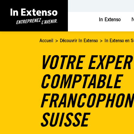
In Extenso
N
Accueil
>
Découvrir In Extenso
>
In Extenso en S
VOTRE EXPER
COMPTABLE
FRANCOPHON
SUISSE