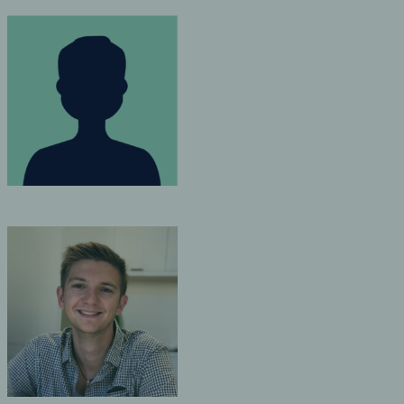
LEBET
e la
 du bureau
n-les-Bains
ETTI
e la
 du bureau