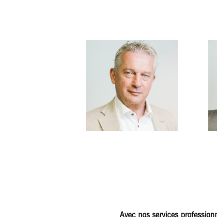
STÉPHAN MOREAUX
Associé
LAURENT STE
Expert-comptable &
Associé
Réviseur
Expert-
d’entreprises en
comptable L
Belgique et au
Luxembourg
Avec nos services profession