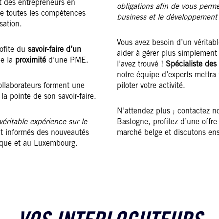
 des entrepreneurs en
obligations afin de vous permet
e toutes les compétences
business et
le développement d
sation.
Vous avez besoin d’un véritab
rofite du
savoir-faire d’un
aider à gérer plus simplement 
e la
proximité
d’une PME.
l’avez trouvé !
Spécialiste des
notre équipe d’experts mettra
collaborateurs forment une
piloter votre activité.
la pointe de son savoir-faire.
N’attendez plus ; contactez n
éritable expérience sur le
Bastogne, profitez d’une off
t informés des nouveautés
marché belge et discutons en
gique et au Luxembourg.