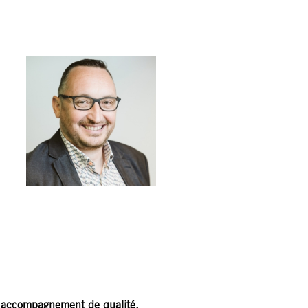
EL DELVAUX
cié
rt-Comptable,
abilité
ique
un accompagnement de qualité.