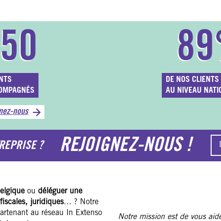
550
89
NTS
DE NOS CLIENTS 
OMPAGNÉS
AU NIVEAU NATI
nez-nous
REJOIGNEZ-NOUS !
REPRISE ?
Belgique
ou
déléguer une
fiscales, juridiques
… ? Notre
artenant au réseau In Extenso
Notre mission est de vous aide