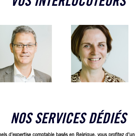
VOS INTERLOCUTEURS
SAMU
VELER
MURIELLE FROMONT
Asso
Associée
Expe
Juriste, Fiscalité
Compt
uxembourg
Belg
NOS SERVICES DÉDIÉS
nels d’expertise comptable basés en Belgique, vous profitez d’