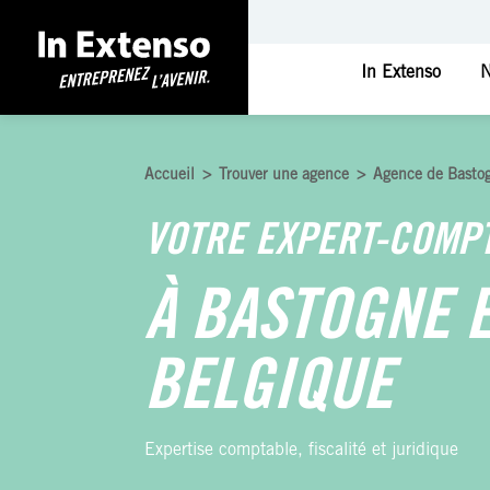
In Extenso
N
Accueil
>
Trouver une agence
>
Agence de Bastog
VOTRE EXPERT-COMP
À BASTOGNE 
BELGIQUE
Expertise comptable, fiscalité et juridique