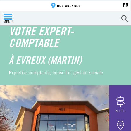
FR
NOS AGENCES
MENU
VOTRE EXPERT-
COMPTABLE
À EVREUX (MARTIN)
Expertise comptable, conseil et gestion sociale
ACCÈS