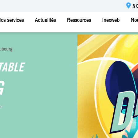
N
os services
Actualités
Ressources
Inexweb
Nou
ubourg
TABLE
G
e