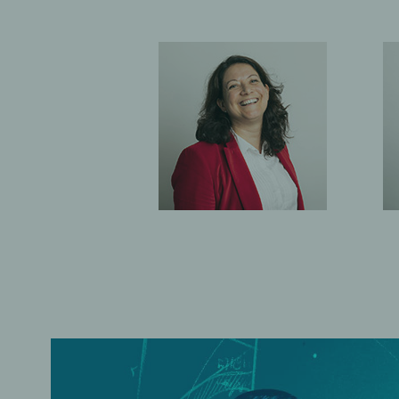
CARINE ROTA
CHRISTIAN S
Associée
Associé
Directrice d'agence