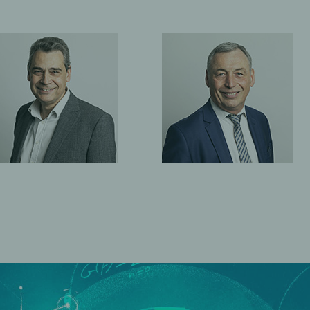
AGNÈ
ANCE
ERPAUD
FABRICE LEFORT
Conse
Associé
Exten
Repr