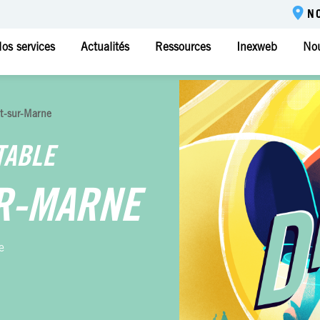
N
os services
Actualités
Ressources
Inexweb
Nou
t-sur-Marne
TABLE
R-MARNE
e