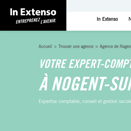
In Extenso
N
Accueil
>
Trouver une agence
>
Agence de Nogen
VOTRE EXPERT-COMP
À NOGENT-SU
Expertise comptable, conseil et gestion social