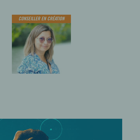
CONSEILLER EN CRÉATION
S PERISSET-
LIN
illère In
so Création
ise