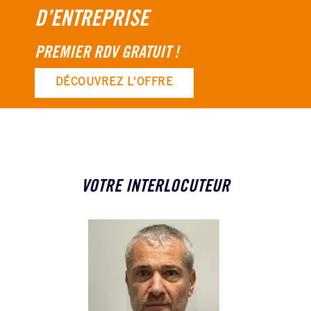
D’ENTREPRISE
PREMIER RDV GRATUIT !
DÉCOUVREZ L'OFFRE
VOTRE INTERLOCUTEUR
ERIC GOUTORBE
Directeur d'agence
Associé