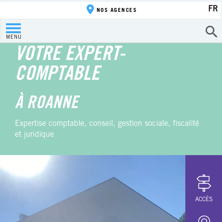
FR
NOS AGENCES
MENU
VOTRE EXPERT-
COMPTABLE
À ROANNE
Expertise comptable, conseil, gestion sociale, fiscalité
et juridique
ACCÈS