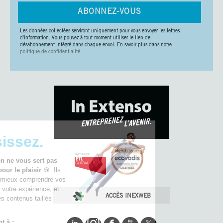
ABONNEZ-VOUS
Les données collectées serviront uniquement pour vous envoyer les lettres
d'information. Vous pouvez à tout moment utiliser le lien de
désabonnement intégré dans chaque envoi. En savoir plus dans notre
politique de confidentialité
.
🚀 Choisissez.
Chez In Extenso, on ne vous sert pas
des cookies juste pour le plaisir
🍪. Ils
nous permettent de mieux comprendre vos
besoins, d’optimiser votre expérience, et
ACCÈS INEXWEB
de vous proposer des contenus taillés
pour vos ambitions.
Nos cookies servent à :