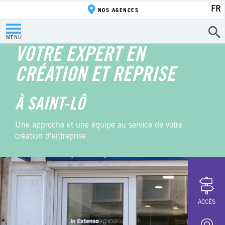
FR
NOS AGENCES
MENU
VOTRE EXPERT EN
CRÉATION ET REPRISE
À SAINT-LÔ
Une approche et une équipe au service de votre
création d'entreprise
ACCÈS