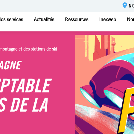
N
os services
Actualités
Ressources
Inexweb
Nou
montagne et des stations de ski
AGNE
PTABLE
S DE LA