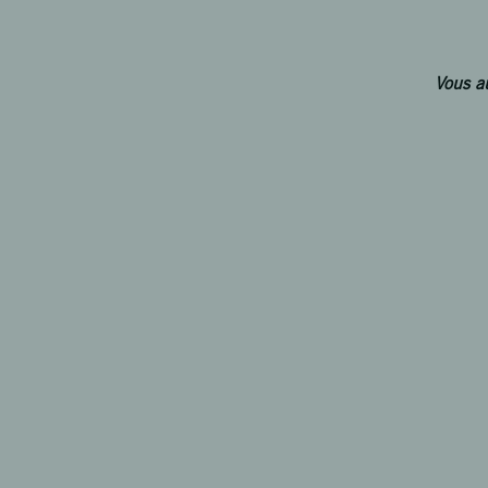
Vous au
ERIC CE
Expert-c
Associé 