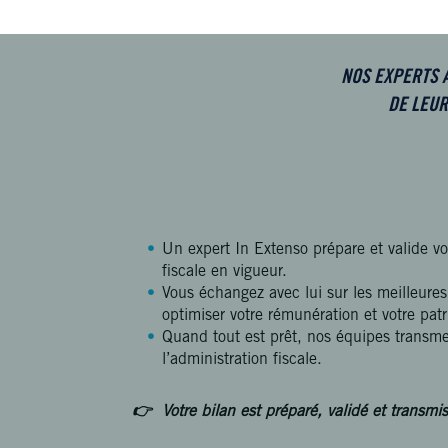
NOS EXPERTS 
DE LEUR
Un expert In Extenso prépare et valide v
fiscale en vigueur.
Vous échangez avec lui sur les meilleur
optimiser votre rémunération et votre pat
Quand tout est prêt, nos équipes transmet
l’administration fiscale.
👉 Votre bilan est préparé, validé et transmis 