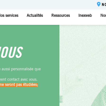
N
os services
Actualités
Ressources
Inexweb
Nou
NOUS
e aussi personnalisée que
ment contact avec vous.
ne seront pas étudiées;