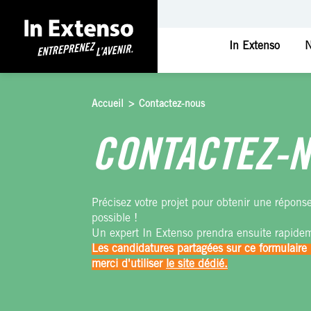
In Extenso
N
Accueil
>
Contactez-nous
CONTACTEZ-
Précisez votre projet pour obtenir une répons
possible !
Un expert In Extenso prendra ensuite rapide
Les candidatures partagées sur ce formulaire 
merci d'utiliser
le site dédié.