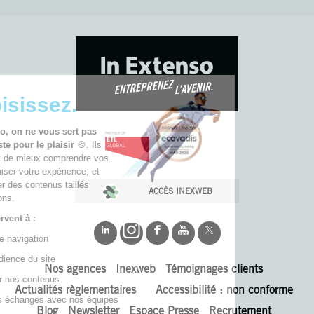
🚀 Choisissez.
Chez In Extenso, on ne vous sert pas
des cookies juste pour le plaisir
🍪. Ils
nous permettent de mieux comprendre vos
besoins, d’optimiser votre expérience, et
de vous proposer des contenus taillés
ACCÈS INEXWEB
pour vos ambitions.
Nos cookies servent à :
📊 Fluidifier votre navigation
📈 Analyser l’audience du site
Nos agences
Inexweb
Témoignages clients
🎯 Personnaliser nos contenus
Actualités règlementaires
Accessibilité : non conforme
🤝 Simplifier vos échanges avec nos équipes
Blog
Newsletter
Espace Presse
Recrutement