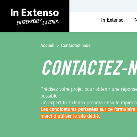
In Extenso
N
Accueil
>
Contactez-nous
CONTACTEZ-
Précisez votre projet pour obtenir une répons
possible !
Un expert In Extenso prendra ensuite rapide
Les candidatures partagées sur ce formulaire 
merci d'utiliser
le site dédié.