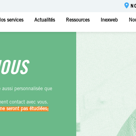
N
os services
Actualités
Ressources
Inexweb
Nou
NOUS
e aussi personnalisée que
ment contact avec vous.
ne seront pas étudiées;