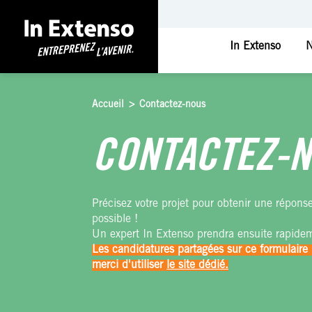
In Extenso
N
Accueil
>
Contactez-nous
CONTACTEZ-
Précisez votre projet pour obtenir une répons
possible !
Un expert In Extenso prendra ensuite rapide
Les candidatures partagées sur ce formulaire 
merci d'utiliser
le site dédié.