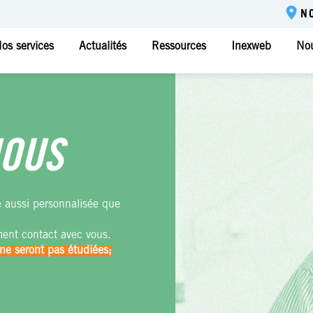
N
os services
Actualités
Ressources
Inexweb
Nou
NOUS
e aussi personnalisée que
ment contact avec vous.
ne seront pas étudiées;