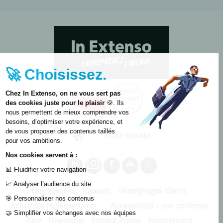
🚀 Choisissez.
Chez In Extenso, on ne vous sert pas
des cookies juste pour le plaisir
🍪. Ils
nous permettent de mieux comprendre vos
besoins, d’optimiser votre expérience, et
de vous proposer des contenus taillés
ACCÈS INEXWEB
pour vos ambitions.
Nos cookies servent à :
📊 Fluidifier votre navigation
📈 Analyser l’audience du site
Nos agences
Inexweb
Témoignages clients
🎯 Personnaliser nos contenus
Actualités règlementaires
Accessibilité : non conforme
🤝 Simplifier vos échanges avec nos équipes
Blog
Newsletter
Espace Presse
Recrutement