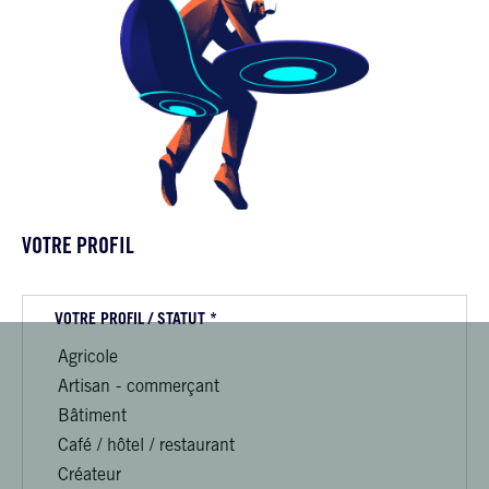
VOTRE PROFIL
VOTRE PROFIL / STATUT *
Agricole
Artisan - commerçant
Bâtiment
Café / hôtel / restaurant
Créateur