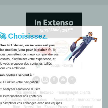
🚀 Choisissez.
Chez In Extenso, on ne vous sert pas
des cookies juste pour le plaisir
🍪. Ils
nous permettent de mieux comprendre vos
besoins, d’optimiser votre expérience, et
de vous proposer des contenus taillés
ACCÈS INEXWEB
pour vos ambitions.
Nos cookies servent à :
📊 Fluidifier votre navigation
📈 Analyser l’audience du site
Nos agences
Inexweb
Témoignages clients
🎯 Personnaliser nos contenus
Actualités règlementaires
Accessibilité : non conforme
🤝 Simplifier vos échanges avec nos équipes
Blog
Newsletter
Espace Presse
Recrutement