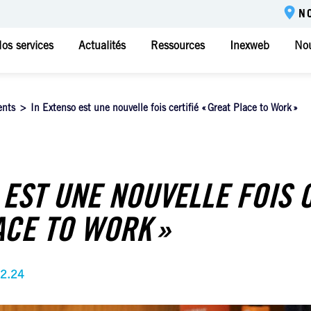
N
os services
Actualités
Ressources
Inexweb
Nou
ents
>
In Extenso est une nouvelle fois certifié « Great Place to Work »
 EST UNE NOUVELLE FOIS 
ACE TO WORK »
02.24