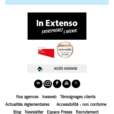
🚀 Choisissez.
Chez In Extenso, on ne vous sert pas des cookies juste pour le
plaisir
🍪. Ils nous permettent de mieux comprendre vos besoins,
d’optimiser votre expérience, et de vous proposer des contenus taillés
ACCÈS INEXWEB
pour vos ambitions.
Nos cookies servent à :
📊 Fluidifier votre navigation
📈 Analyser l’audience du site
Nos agences
Inexweb
Témoignages clients
🎯 Personnaliser nos contenus
Actualités règlementaires
Accessibilité : non conforme
🤝 Simplifier vos échanges avec nos équipes
Blog
Newsletter
Espace Presse
Recrutement