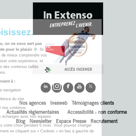
🚀 Choisissez.
Chez In Extenso, on ne vous sert pas
des cookies juste pour le plaisir
🍪. Ils
nous permettent de mieux comprendre vos
besoins, d’optimiser votre expérience, et
de vous proposer des contenus taillés
ACCÈS INEXWEB
pour vos ambitions.
Nos cookies servent à :
📊 Fluidifier votre navigation
📈 Analyser l’audience du site
Nos agences
Inexweb
Témoignages clients
🎯 Personnaliser nos contenus
Actualités règlementaires
Accessibilité : non conforme
🤝 Simplifier vos échanges avec nos équipes
Blog
Newsletter
Espace Presse
Recrutement
Nous conservons votre choix pendant 6 mois. Vous pouvez changer
d’avis à tout moment en cliquant sur « Cookies » en bas à gauche de