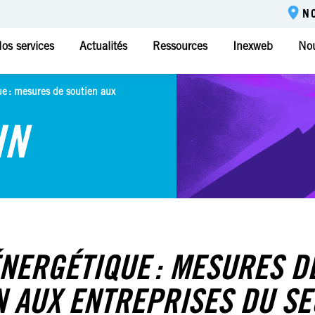
N
os services
Actualités
Ressources
Inexweb
Nou
ue : mesures de soutien aux
IN
ÉNERGÉTIQUE : MESURES D
N AUX ENTREPRISES DU S