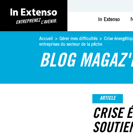
In Extenso
N
Accueil
>
Gérer mes difficultés
>
Crise énergétiq
entreprises du secteur de la pêche
BLOG MAGAZ'
ARTICLE
CRISE 
SOUTIE