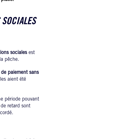
S SOCIALES
ions sociales
est
 la pêche.
i de paiement sans
les aient été
ne période pouvant
 de retard sont
ccordé.