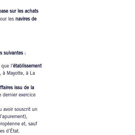
base sur les achats
pour les
navires de
s suivantes
:
que l’
établissement
 à Mayotte, à La
ffaires issu de la
e dernier exercice
u avoir souscrit un
 d’apurement),
uropéenne et, sauf
des d’État.