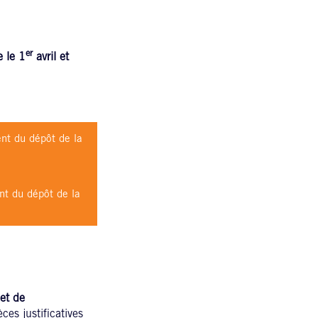
er
e le 1
avril et
nt du dépôt de la
t du dépôt de la
 et de
es justificatives