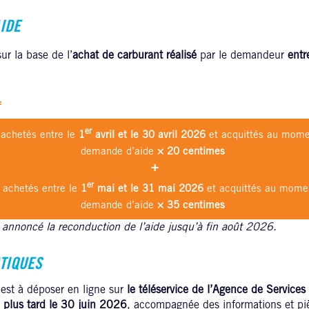
AIDE
ur la base de l’
achat de carburant réalisé
par le demandeur
entr
=
er
 achetés entre le
1
avril et le 30 avril 2026
et acquittés au mome
demande d’aide
× 20 centimes
➕
er
 achetés entre le
1
mai et le 31 mai 2026
et acquittés au momen
demande d’aide
× 35 centimes
annoncé la reconduction de l’aide jusqu’à fin août 2026.
TIQUES
est à déposer en ligne sur
le téléservice de l’Agence de Services
 plus tard le 30 juin 2026
, accompagnée des informations et pièc