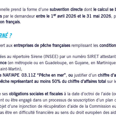
nnelle prend la forme d’une
subvention directe
dont
le calcul se 
er
s
par le demandeur
entre le 1
avril 2026 et le 31 mai 2026
, 
on français
.
RNÉ ?
vert aux
entreprises de pêche françaises
remplissant les
condition
ées au répertoire Sirene (INSEE) par un numéro SIRET attestant 
ance
(en métropole ou en Guadeloupe, en Guyane, en Martinique,
aint-Martin),
e NAF/APE
03.11Z “Pêche en mer”
,
ou
justifier d’un
chiffre d’a
êche représentant au moins 50% du chiffre d’affaires total
sur l
e ses
obligations sociales et fiscales
à la date d’octroi de l’aide (o
nt ou être engagé dans un processus de souscription d’un plan
objet d’une injonction de récupération d’aide de la Commission e
as être en difficulté financière au sens du droit européen des ai