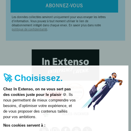
ABONNEZ-VOUS
Les données collectées serviront uniquement pour vous envoyer les lettres
d'information. Vous pouvez à tout moment utiliser le lien de
désabonnement intégré dans chaque envoi. En savoir plus dans notre
politique de confidentialité
.
🚀 Choisissez.
Chez In Extenso, on ne vous sert pas
des cookies juste pour le plaisir
🍪. Ils
nous permettent de mieux comprendre vos
besoins, d’optimiser votre expérience, et
de vous proposer des contenus taillés
ACCÈS INEXWEB
pour vos ambitions.
Nos cookies servent à :