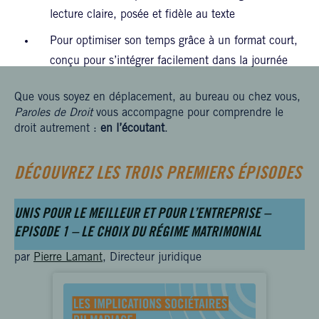
lecture claire, posée et fidèle au texte
Pour optimiser son temps grâce à un format court,
conçu pour s’intégrer facilement dans la journée
Que vous soyez en déplacement, au bureau ou chez vous,
Paroles de Droit
vous accompagne pour comprendre le
droit autrement :
en l’écoutant
.
DÉCOUVREZ LES TROIS PREMIERS ÉPISODES
UNIS POUR LE MEILLEUR ET POUR L’ENTREPRISE –
EPISODE 1 – LE CHOIX DU RÉGIME MATRIMONIAL
par
Pierre Lamant
, Directeur juridique