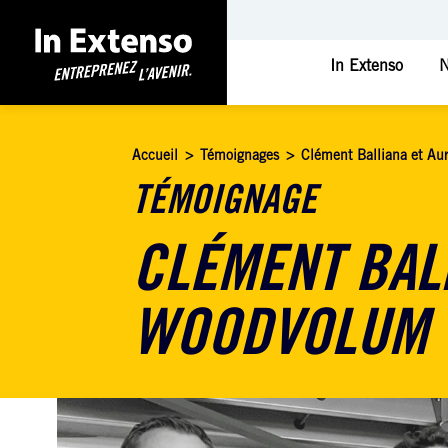
In Extenso
N
Accueil
>
Témoignages
>
Clément Balliana et Au
TÉMOIGNAGE
CLÉMENT BAL
WOODVOLUM