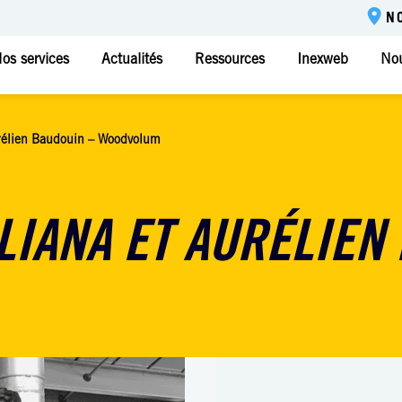
N
os services
Actualités
Ressources
Inexweb
Nou
rélien Baudouin – Woodvolum
LIANA ET AURÉLIEN