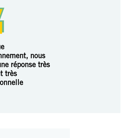
ue
nnement, nous
une réponse très
t très
ionnelle