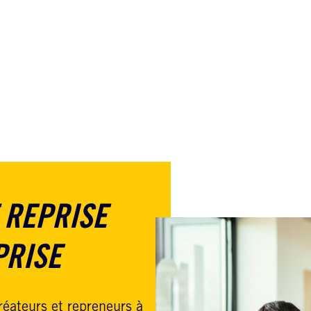
 REPRISE
PRISE
réateurs et repreneurs à