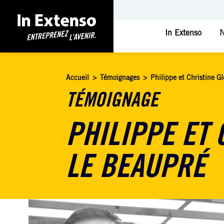
In Extenso
N
Accueil
>
Témoignages
>
Philippe et Christine 
TÉMOIGNAGE
PHILIPPE ET
LE BEAUPRÉ