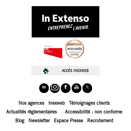
🚀 Choisissez.
Chez In Extenso, on ne vous sert pas
des cookies juste pour le plaisir
🍪. Ils
nous permettent de mieux comprendre vos
besoins, d’optimiser votre expérience, et
de vous proposer des contenus taillés
ACCÈS INEXWEB
pour vos ambitions.
Nos cookies servent à :
📊 Fluidifier votre navigation
📈 Analyser l’audience du site
Nos agences
Inexweb
Témoignages clients
🎯 Personnaliser nos contenus
Actualités règlementaires
Accessibilité : non conforme
🤝 Simplifier vos échanges avec nos équipes
Blog
Newsletter
Espace Presse
Recrutement
Nous conservons votre choix pendant 6 mois. Vous pouvez changer
d’avis à tout moment en cliquant sur « Cookies » en bas à gauche de