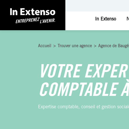
In Extenso
N
Accueil
>
Trouver une agence
>
Agence de Baugé
VOTRE EXPER
COMPTABLE À
Expertise comptable, conseil et gestion social