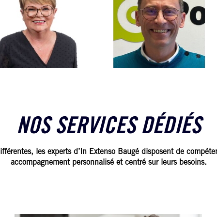
GENTILE
agence
Conseiller création
reprise
able
06 76 08 75 58
NOS SERVICES DÉDIÉS
ifférentes, les experts d’In Extenso Baugé disposent de compétenc
accompagnement personnalisé et centré sur leurs besoins.