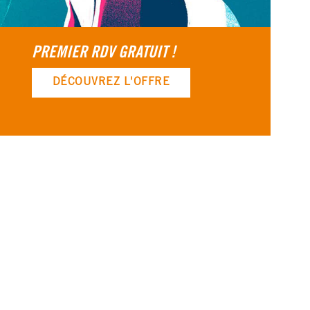
PREMIER RDV GRATUIT !
DÉCOUVREZ L'OFFRE