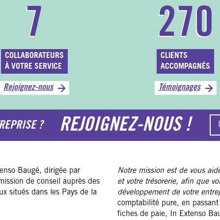
7
270
COLLABORATEURS
CLIENTS
À VOTRE SERVICE
ACCOMPAGNÉS
Rejoignez-nous
Témoignages
REJOIGNEZ-NOUS !
REPRISE ?
tenso Baugé, dirigée par
Notre mission est de vous aide
ission de conseil auprès des
et votre trésorerie, afin que v
ux situés dans les Pays de la
développement de votre entrep
comptabilité pure, en passant p
fiches de paie, In Extenso Bau