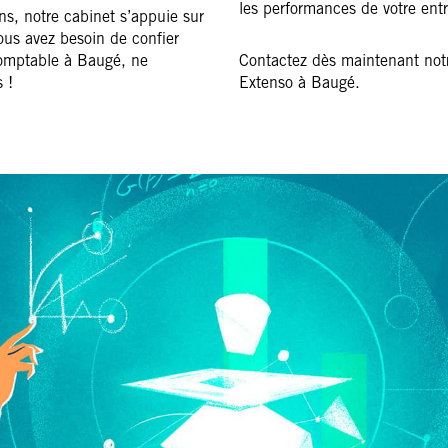
les performances de votre entr
ons, notre cabinet s’appuie sur
vous avez besoin de confier
comptable à Baugé, ne
Contactez dès maintenant notr
 !
Extenso à Baugé.