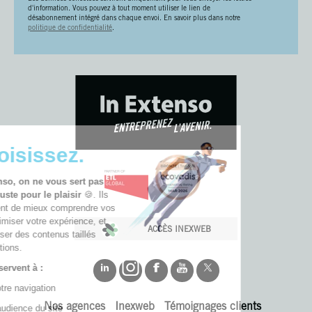
d'information. Vous pouvez à tout moment utiliser le lien de
désabonnement intégré dans chaque envoi. En savoir plus dans notre
politique de confidentialité
.
🚀 Choisissez.
Chez In Extenso, on ne vous sert pas
des cookies juste pour le plaisir
🍪. Ils
nous permettent de mieux comprendre vos
besoins, d’optimiser votre expérience, et
ACCÈS INEXWEB
de vous proposer des contenus taillés
pour vos ambitions.
Nos cookies servent à :
📊 Fluidifier votre navigation
Nos agences
Inexweb
Témoignages clients
📈 Analyser l’audience du site