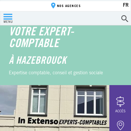
FR
NOS AGENCES
MENU
VOTRE EXPERT-
COMPTABLE
À HAZEBROUCK
Expertise comptable, conseil et gestion sociale
ACCÈS