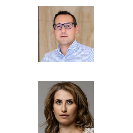
CÉDRIC CHATELET
Expert-Comptable
Associé
Directeur d'agence
ÉLODIE DESCHAMPS
Welcomer