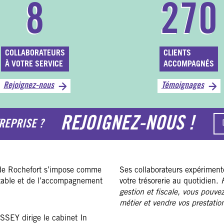
8
270
COLLABORATEURS
CLIENTS
À VOTRE SERVICE
ACCOMPAGNÉS
Rejoignez-nous
Témoignages
REJOIGNEZ-NOUS !
REPRISE ?
 de Rochefort s’impose comme
Ses collaborateurs expériment
ptable et de l’accompagnement
votre trésorerie au quotidien.
gestion et fiscale, vous pouve
métier et vendre vos prestatio
SEY dirige le cabinet In