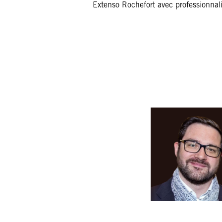
Extenso Rochefort avec professionna
QUENTIN ROUSSEY
Associé, Directeur
d'agence
Expert-comptable