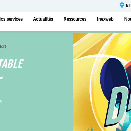
N
os services
Actualités
Ressources
Inexweb
Nou
fort
TABLE
e