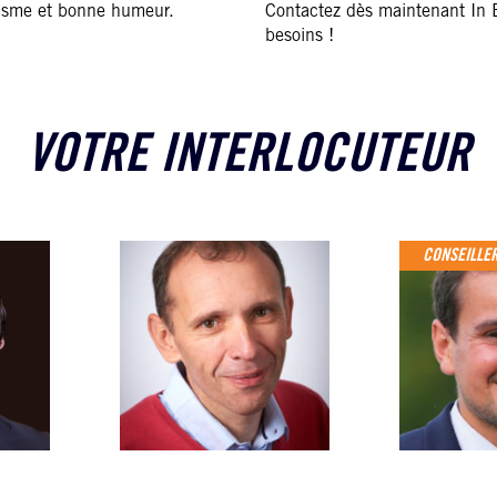
lisme et bonne humeur.
Contactez dès maintenant In 
besoins !
VOTRE INTERLOCUTEUR
CONSEILLER
BENJAMIN MORTIER
ERIC GONSARD
Conseiller en création
Associé, Expert-
reprise
comptable
06 74 02 83 75