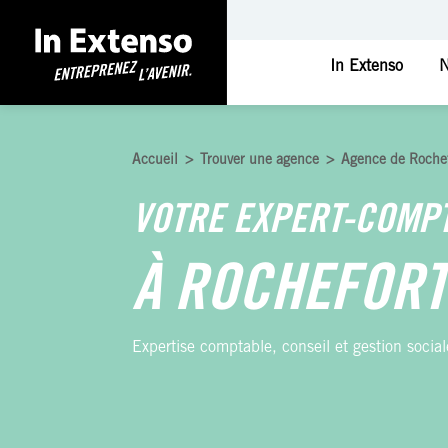
In Extenso
N
Accueil
>
Trouver une agence
>
Agence de Roche
VOTRE EXPERT-COMP
À ROCHEFORT
Expertise comptable, conseil et gestion social