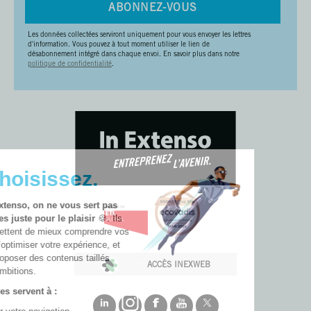
ABONNEZ-VOUS
Les données collectées serviront uniquement pour vous envoyer les lettres
d'information. Vous pouvez à tout moment utiliser le lien de
désabonnement intégré dans chaque envoi. En savoir plus dans notre
politique de confidentialité
.
🚀 Choisissez.
Chez In Extenso, on ne vous sert pas
des cookies juste pour le plaisir
🍪. Ils
nous permettent de mieux comprendre vos
besoins, d’optimiser votre expérience, et
de vous proposer des contenus taillés
ACCÈS INEXWEB
pour vos ambitions.
Nos cookies servent à :