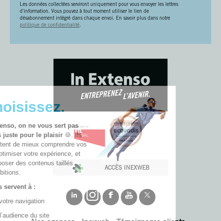
Les données collectées serviront uniquement pour vous envoyer les lettres
d'information. Vous pouvez à tout moment utiliser le lien de
désabonnement intégré dans chaque envoi. En savoir plus dans notre
politique de confidentialité
.
🚀 Choisissez.
Chez In Extenso, on ne vous sert pas
des cookies juste pour le plaisir
🍪. Ils
nous permettent de mieux comprendre vos
besoins, d’optimiser votre expérience, et
de vous proposer des contenus taillés
ACCÈS INEXWEB
pour vos ambitions.
Nos cookies servent à :
📊 Fluidifier votre navigation
📈 Analyser l’audience du site