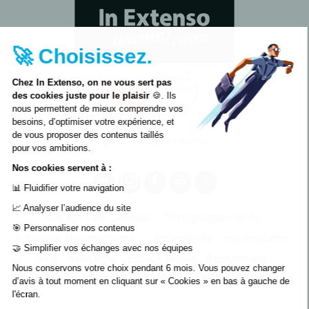
🚀 Choisissez.
Chez In Extenso, on ne vous sert pas
des cookies juste pour le plaisir
🍪. Ils
nous permettent de mieux comprendre vos
besoins, d’optimiser votre expérience, et
de vous proposer des contenus taillés
ACCÈS INEXWEB
pour vos ambitions.
Nos cookies servent à :
📊 Fluidifier votre navigation
📈 Analyser l’audience du site
Nos agences
Inexweb
Témoignages clients
🎯 Personnaliser nos contenus
Actualités règlementaires
Accessibilité : non conforme
🤝 Simplifier vos échanges avec nos équipes
Blog
Newsletter
Espace Presse
Recrutement
Nous conservons votre choix pendant 6 mois. Vous pouvez changer
d’avis à tout moment en cliquant sur « Cookies » en bas à gauche de
l'écran.