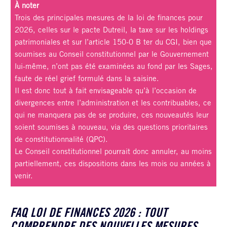
À noter
Trois des principales mesures de la loi de finances pour
2026, celles sur le pacte Dutreil, la taxe sur les holdings
patrimoniales et sur l’article 150-0 B ter du CGI, bien que
soumises au Conseil constitutionnel par le Gouvernement
lui-même, n’ont pas été examinées au fond par les Sages,
faute de réel grief formulé dans la saisine.
Il est donc tout à fait envisageable qu’à l’occasion de
divergences entre l’administration et les contribuables, ce
qui ne manquera pas de se produire, ces nouveautés leur
soient soumises à nouveau, via des questions prioritaires
de constitutionnalité (QPC).
Le Conseil constitutionnel pourrait donc annuler, au moins
partiellement, ces dispositions dans les mois ou années à
venir.
FAQ LOI DE FINANCES 2026 : TOUT