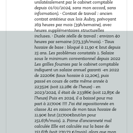
unilatéralement par le cabinet comptable
depuis 01/01/2024, sans mon accord, sans
information). · Contrat de travail : ancien
contrat antérieur aux lois Aubry, prévoyant
169 heures par mois (39h/semaine), avec
heures supplémentaires structurelles
incluses. · Durée réelle de travail : environ 40
heures par semaine (173,33h/mois). · Taux
horaire de base : bloqué à 11,90 € brut depuis
15 ans. Les problèmes constatés 1. Salaire
sous le minimum conventionnel depuis 2022
Les grilles fournies par le cabinet comptable
indiquent un salaire annuel garanti -en 2022
de 22206€ (taux horaire à 12,20€), puis
passé en cours de cette même année à
22352€ (soit 12.28€ de l’heure) - en
2023/2024, il était de 23386€ (soit 12,85€ de
l’heure) Puis en 2024, il a baissé pour ma
part à 21700€ !!!! J'ai été repositionnée en
classe A1 en raison de mon taux horaire de
11.90€ brut (21700€brut/an pour
151.67h/mois). 2. Prime d’ancienneté mal
calculée Elle est calculée sur la base de
151,67h (soit 270,73 €/mois), alors que mon