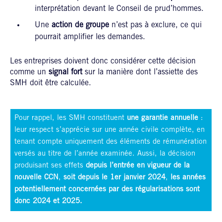
interprétation devant le Conseil de prud’hommes.
Une
action de groupe
n’est pas à exclure, ce qui
pourrait amplifier les demandes.
Les entreprises doivent donc considérer cette décision
comme un
signal fort
sur la manière dont l’assiette des
SMH doit être calculée.
Pour rappel, les SMH constituent
une garantie annuelle
:
leur respect s’apprécie sur une année civile complète, en
tenant compte uniquement des éléments de rémunération
versés au titre de l’année examinée. Aussi, la décision
produisant ses effets
depuis l’entrée en vigueur de la
nouvelle CCN
,
soit depuis le 1er janvier 2024
,
les années
potentiellement concernées par des régularisations sont
donc 2024 et 2025.