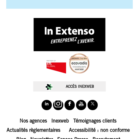
🚀 Choisissez.
Chez In Extenso, on ne vous sert pas
des cookies juste pour le plaisir
🍪. Ils
nous permettent de mieux comprendre vos
besoins, d’optimiser votre expérience, et
de vous proposer des contenus taillés
ACCÈS INEXWEB
pour vos ambitions.
Nos cookies servent à :
📊 Fluidifier votre navigation
📈 Analyser l’audience du site
Nos agences
Inexweb
Témoignages clients
🎯 Personnaliser nos contenus
Actualités règlementaires
Accessibilité : non conforme
🤝 Simplifier vos échanges avec nos équipes