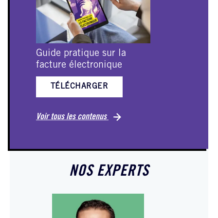
Guide pratique sur la
E
facture électronique
TÉLÉCHARGER
Vo
Voir tous les contenus
NOS EXPERTS