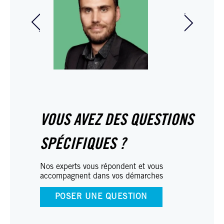
Olivier d
Sylvère Brost
Expert 
Directeur du
associé 
développement
Dauphin
VOUS AVEZ DES QUESTIONS
SPÉCIFIQUES ?
Nos experts vous répondent et vous
accompagnent dans vos démarches
POSER UNE QUESTION