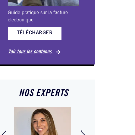
Guide pratique sur la facture
Ebook-VHSS
électronique
TÉLÉCH
TÉLÉCHARGER
Voir tous les c
Voir tous les contenus
NOS EXPERTS
Pierre-Jacques
Castanet
éa Touflet