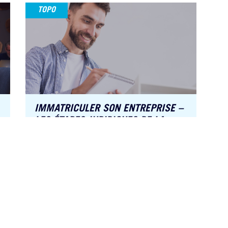
TOPO
s Options
ètres de confidentialité, en garantissant la conformité avec le
IMMATRICULER SON ENTREPRISE –
LES ÉTAPES JURIDIQUES DE LA
CRÉATION D’ENTREPRISE
TOPO