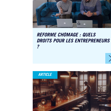
able
commissaire aux
comptes, Associé
RÉFORME CHÔMAGE : QUELS
DROITS POUR LES ENTREPRENEURS
?
ARTICLE