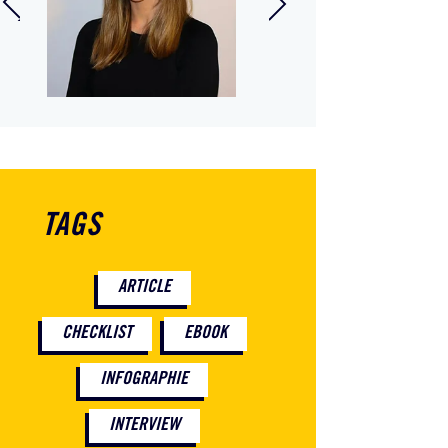
Avocat à la cour,
ste
spécialisé en droit du
travail
TAGS
ARTICLE
CHECKLIST
EBOOK
INFOGRAPHIE
INTERVIEW