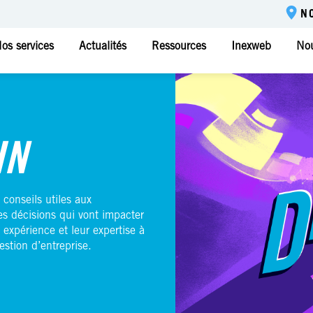
N
os services
Actualités
Ressources
Inexweb
Nou
IN
 conseils utiles aux
es décisions qui vont impacter
 expérience et leur expertise à
estion d’entreprise.