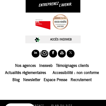
🚀 Choisissez.
Chez In Extenso, on ne vous sert pas
des cookies juste pour le plaisir
🍪. Ils
nous permettent de mieux comprendre vos
besoins, d’optimiser votre expérience, et
de vous proposer des contenus taillés
ACCÈS INEXWEB
pour vos ambitions.
Nos cookies servent à :
📊 Fluidifier votre navigation
📈 Analyser l’audience du site
Nos agences
Inexweb
Témoignages clients
🎯 Personnaliser nos contenus
Actualités règlementaires
Accessibilité : non conforme
🤝 Simplifier vos échanges avec nos équipes
Blog
Newsletter
Espace Presse
Recrutement
Nous conservons votre choix pendant 6 mois. Vous pouvez changer
d’avis à tout moment en cliquant sur « Cookies » en bas à gauche de
l'écran.
Lire la politique de confidentialité
Consentements certifiés par