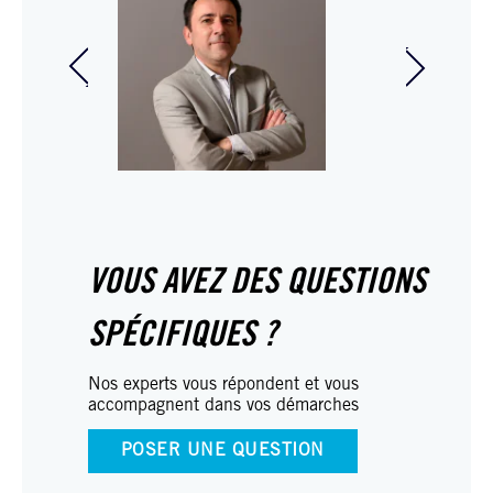
Samuel Couteleau
Directeur général -
Luc Tous
Associé In Extenso
Associé
Tourisme Culture et
Hôtellerie
VOUS AVEZ DES QUESTIONS
SPÉCIFIQUES ?
Nos experts vous répondent et vous
accompagnent dans vos démarches
POSER UNE QUESTION