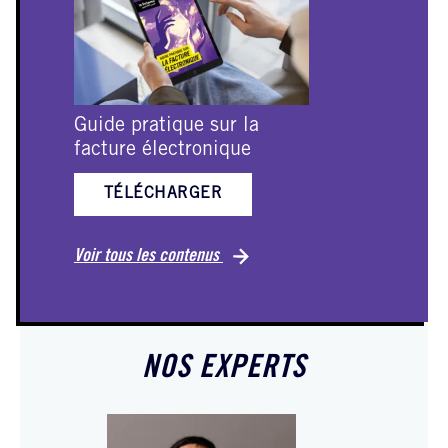
Guide pratique sur la
E
facture électronique
TÉLÉCHARGER
Vo
Voir tous les contenus
NOS EXPERTS