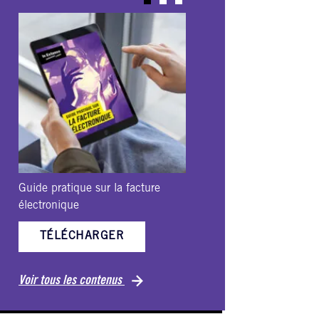
Guide pratique sur la facture
Ebook-VHSS
électronique
TÉLÉCH
TÉLÉCHARGER
Voir tous les c
Voir tous les contenus