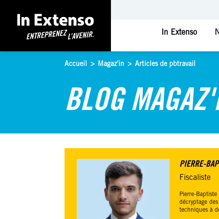
In Extenso
N
Accueil
>
Magaz'in
>
Articles de pbtravail
BLOG MAGAZ'
PIERRE-BAPT
Fiscaliste
Pierre-Baptiste
décryptage des 
techniques à d