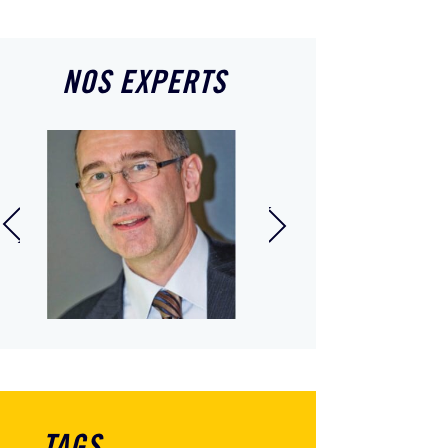
NOS EXPERTS
Jean-François
ippe Gauguier
Trouillard
cié In Extenso
Directeur Général
isme, Culture &
Délégué In Extenso,
llerie
Président de région In
Extenso Centre Ouest