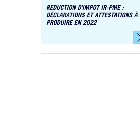
RÉDUCTION D’IMPÔT IR-PME :
DÉCLARATIONS ET ATTESTATIONS À
PRODUIRE EN 2022
uperray
la
Myriam Aristorena
y Flow
Conseillère en
n
création d’entreprise
t de