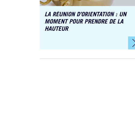
LA RÉUNION D’ORIENTATION : UN
MOMENT POUR PRENDRE DE LA
HAUTEUR
es
Corinne-Camelia
DELAGE
our,
Responsable client
 droit du
juridique