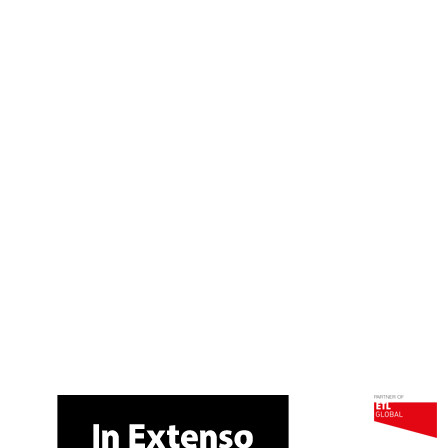
🚀 Choisissez.
Chez In Extenso, on ne vous sert
pas des cookies juste pour le
plaisir
🍪. Ils nous permettent de
mieux comprendre vos besoins,
d’optimiser votre expérience, et de
vous proposer des contenus taillés
pour vos ambitions.
Nos cookies servent à :
📊 Fluidifier votre navigation
📈 Analyser l’audience du site
🎯 Personnaliser nos contenus
🤝 Simplifier vos échanges avec nos équipes