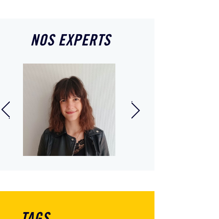
NOS EXPERTS
Emmanuel Lehuger
 Moulis
Responsable In
ste
Extenso Création
Reprise Bretagne