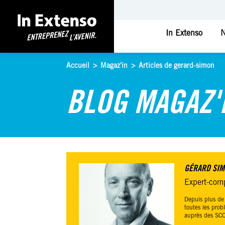
In Extenso
N
Accueil
>
Magaz'in
>
Articles de gerard-simon
BLOG MAGAZ'
GÉRARD SI
Expert-com
Depuis plus de
toutes les prob
auprès des SCO