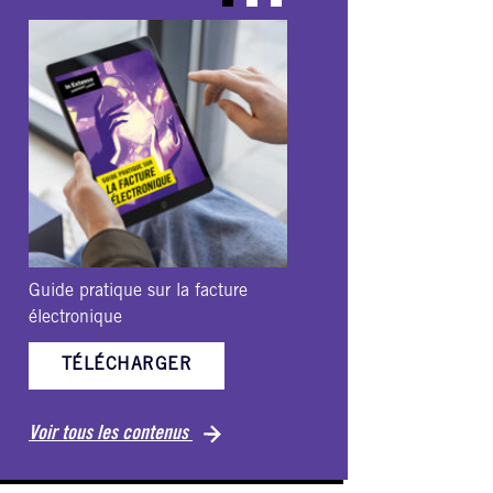
Guide pratique sur la facture
Ebook-VHSS
électronique
TÉLÉCH
TÉLÉCHARGER
Voir tous les c
Voir tous les contenus