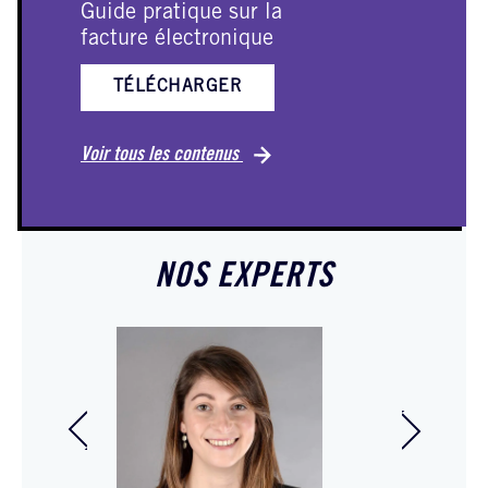
Guide pratique sur la
E
facture électronique
TÉLÉCHARGER
Vo
Voir tous les contenus
NOS EXPERTS
Alexia Simon
Audrey P
Conseillère In Extenso
Juriste 
Création Reprise
sociétés