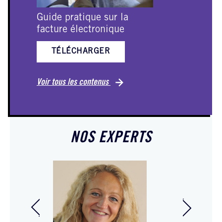
Guide pratique sur la
E
facture électronique
TÉLÉCHARGER
Vo
Voir tous les contenus
NOS EXPERTS
Didier Da
Amelie Dulong de
Avocat à
Rosnay
spéciali
Expert-comptable
commerc
Associée
affaires 