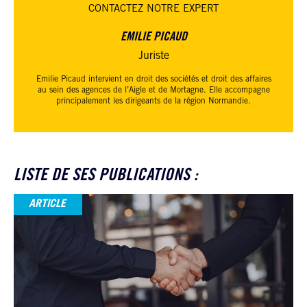
CONTACTEZ
NOTRE EXPERT
EMILIE PICAUD
Juriste
Emilie Picaud intervient en droit des sociétés et droit des affaires
au sein des agences de l’Aigle et de Mortagne. Elle accompagne
principalement les dirigeants de la région Normandie.
LISTE DE SES PUBLICATIONS :
ARTICLE