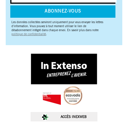
ABONNEZ-VOUS
Les données collectées serviront uniquement pour vous envoyer les lettres
d'information. Vous pouvez à tout moment utiliser le lien de
désabonnement intégré dans chaque envoi. En savoir plus dans notre
politique de confidentialité
.
🚀 Choisissez.
Chez In Extenso, on ne vous sert pas
des cookies juste pour le plaisir
🍪. Ils
nous permettent de mieux comprendre vos
besoins, d’optimiser votre expérience, et
de vous proposer des contenus taillés
ACCÈS INEXWEB
pour vos ambitions.
Nos cookies servent à :