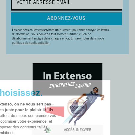
ABONNEZ-VOUS
Les données collectées serviront uniquement pour vous envoyer les lettres
d'information. Vous pouvez à tout moment utiliser le lien de
désabonnement intégré dans chaque envoi. En savoir plus dans notre
politique de confidentialité
.
🚀 Choisissez.
Chez In Extenso, on ne vous sert pas
des cookies juste pour le plaisir
🍪. Ils
nous permettent de mieux comprendre vos
besoins, d’optimiser votre expérience, et
de vous proposer des contenus taillés
ACCÈS INEXWEB
pour vos ambitions.