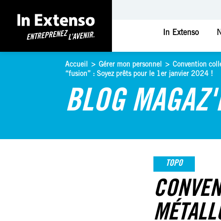
In Extenso
N
Accueil
>
Gérer mon personnel
>
Convention coll
“fusion” : Soyez prêts pour le 1er janvier 2024 !
BLOG MAGAZ'
TOPO
CONVEN
MÉTALL