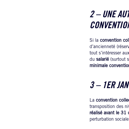
2 – UNE AU
CONVENTIO
Si la
convention col
d’ancienneté (rése
tout s’intéresser au
du
salarié
(surtout s
minimale conventio
3 – 1ER JA
La
convention colle
transposition des n
réalisé avant le 3
perturbation sociale