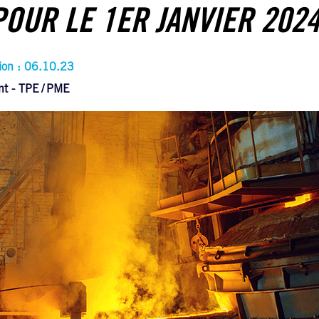
OUR LE 1ER JANVIER 2024
tion : 06.10.23
nt - TPE
PME