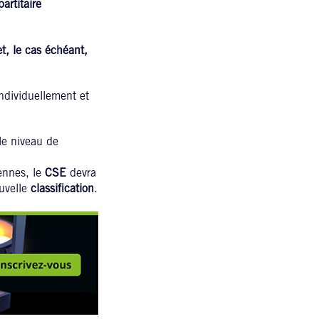
artitaire
t, le cas échéant,
individuellement et
le niveau de
ennes, le
CSE
devra
ouvelle
classification
.