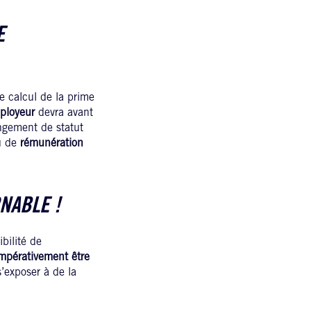
E
 calcul de la prime
ployeur
devra avant
gement de statut
au de
rémunération
NABLE !
bilité de
 impérativement être
s’exposer à de la