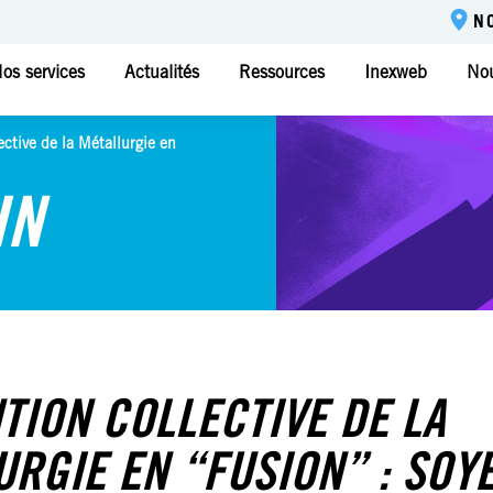
N
os services
Actualités
Ressources
Inexweb
Nou
ective de la Métallurgie en
IN
TION COLLECTIVE DE LA
URGIE EN “FUSION” : SOY