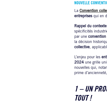
NOUVELLE CONVENTIO
La
Convention colle
entreprises
qui en d
Rappel du contexte
spécificités industr
par une
convention 
la décision histori
collective
, applicab
L’enjeu pour les
ent
2024
une grille u
nouvelles qui, nota
prime d’ancienneté,
1 – UN PRO
TOUT !