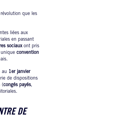
 révolution que les
ntes liées aux
riales en passant
res sociaux
ont pris
t unique
convention
çais.
e au
1er janvier
rie de dispositions
n
(
congés payés
,
toriales.
NTRE DE