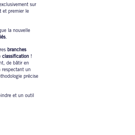
exclusivement sur
 et premier le
que la nouvelle
iés
.
tres
branches
e
classification
!
t, de bâtir en
 respectant un
thodologie précise
indre et un outil