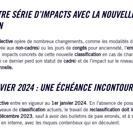
TRE SÉRIE D’IMPACTS AVEC LA NOUVELL
N
lective
opère de nombreux changements, comme les modalités de
rvée aux
non-cadres
) ou les jours de
congés
pour ancienneté, l’
em
x impacts concrets de cette nouvelle
classification
en cas de chan
i ce dernier perd son statut de
cadre
) et de l’impact sur le nive
nnelle.
NVIER 2024 : UNE ÉCHÉANCE INCONTOUR
ctive
entre en vigueur au
1er janvier 2024
. En l’absence de possi
iveaux de
classification
actuels, le travail de
reclassification doit
1 décembre 2023
, sauf à avoir des bulletins de paie erronés, et à 
 en interne, avec les risques contentieux qui en découlent.