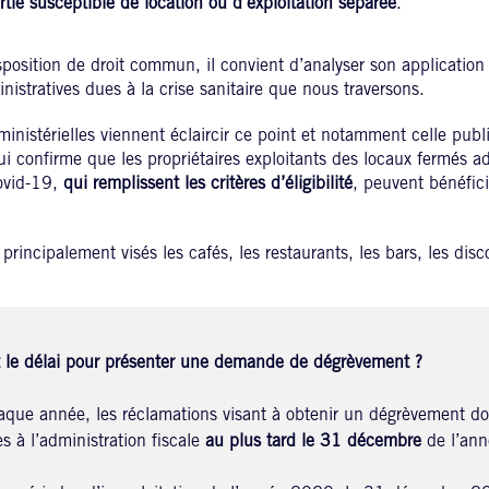
tie susceptible de location ou d’exploitation séparée
.
sposition de droit commun, il convient d’analyser son application
istratives dues à la crise sanitaire que nous traversons.
ministérielles viennent éclaircir ce point et notamment celle publ
ui confirme que les propriétaires exploitants des locaux fermés a
Covid-19,
qui remplissent les critères d’éligibilité
, peuvent bénéfic
principalement visés les cafés, les restaurants, les bars, les di
t le délai pour présenter une demande de dégrèvement ?
que année, les réclamations visant à obtenir un dégrèvement doi
s à l’administration fiscale
au plus tard le 31 décembre
de l’ann