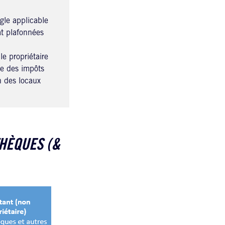
gle applicable
at plafonnées
e propriétaire
ce des impôts
on des locaux
HÈQUES (&