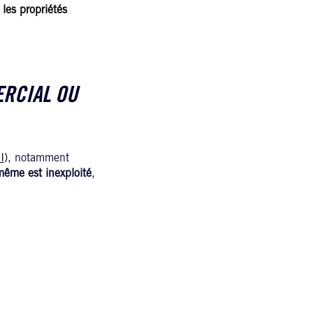
 les propriétés
ERCIAL OU
I
), notamment
même est inexploité
,