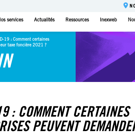
N
os services
Actualités
Ressources
Inexweb
Nou
D-19 : Comment certaines
eur taxe foncière 2021 ?
IN
19 : COMMENT CERTAINES
RISES PEUVENT DEMANDE