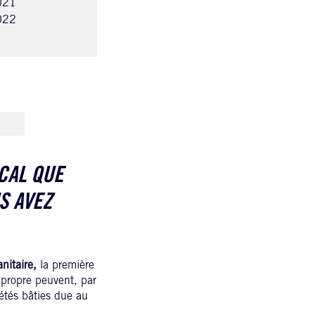
2021
2022
OCAL QUE
S AVEZ
nitaire,
la première
 propre peuvent, par
iétés bâties due au