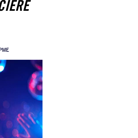
CIÈRE
PME