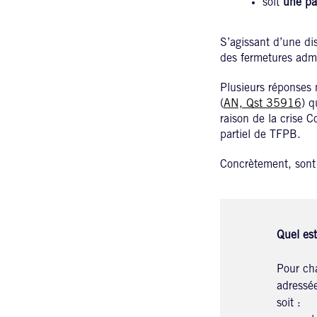
soit
une par
S’agissant d’une di
des fermetures admin
Plusieurs réponses 
(
AN, Qst 35916
) q
raison de la crise 
partiel de TFPB.
Concrètement, sont 
Quel es
Pour cha
adressée
soit :