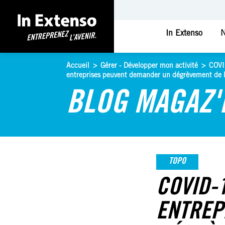
In Extenso
N
Accueil
>
Gérer - Développer mon activité
>
COVI
entreprises peuvent demander un dégrèvement de l
BLOG MAGAZ'
TOPO
COVID-
ENTREP