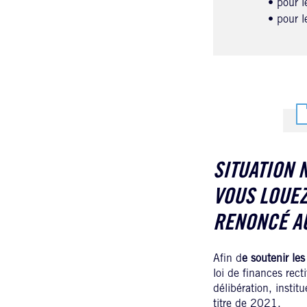
• pour 
• pour 
SITUATION 
VOUS LOUEZ
RENONCÉ AU
Afin d
e soutenir les
loi de finances rec
délibération, instit
titre de 2021.