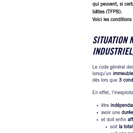
qui peuvent, si cert
bâties (TFPB).
Voici les condition
SITUATION 
INDUSTRIEL
Le code général de
lorsqu’un
immeuble 
dès lors que
3 cond
En effet, l’inexploi
être
indépendan
avoir une
durée
et doit enfin
af
soit
la tota