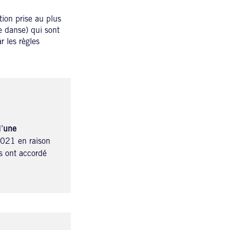
ation prise au plus
e danse) qui sont
 les règles
’
une
2021 en raison
es ont accordé