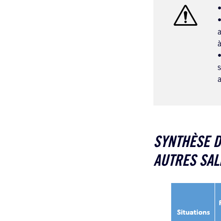
•
•
a
à
•
s
a
SYNTHÈSE D
AUTRES SAL