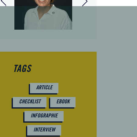
ert-comptable
Manager juridique
ociée
TAGS
ARTICLE
CHECKLIST
EBOOK
INFOGRAPHIE
INTERVIEW