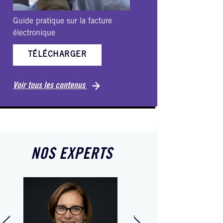
Guide pratique sur la facture
Ebook-VHSS
électronique
TÉLÉCH
TÉLÉCHARGER
Voir tous les c
Voir tous les contenus
NOS EXPERTS
lie Giroire
Cyril Vanhoove