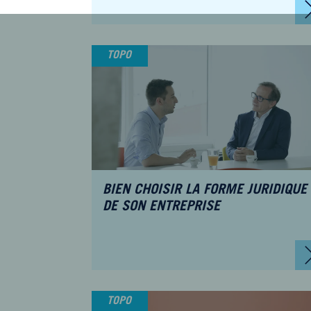
és aux
commercial, des
 sport
affaires et de la
concurrence
TOPO
BIEN CHOISIR LA FORME JURIDIQUE
DE SON ENTREPRISE
TOPO