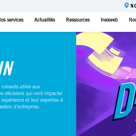
N
os services
Actualités
Ressources
Inexweb
Nou
IN
 conseils utiles aux
es décisions qui vont impacter
 expérience et leur expertise à
estion d’entreprise.