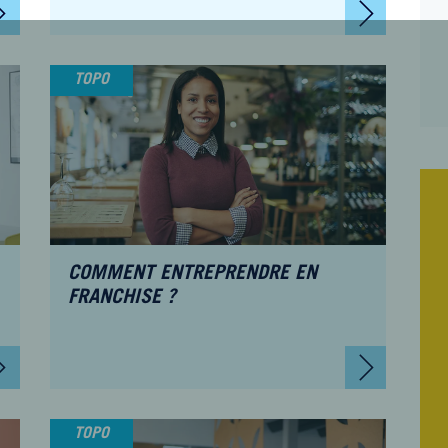
Juriste en droit des
Exp
sociétés
Ass
TOPO
COMMENT ENTREPRENDRE EN
FRANCHISE ?
TOPO